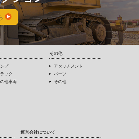
ら
両
その他
ンプ
アタッチメント
ラック
パーツ
の他車両
その他
運営会社について