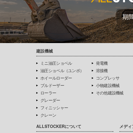
期
建設機械
ミニ油圧ショベル
発電機
油圧ショベル（ユンボ）
溶接機
ホイールローダー
コンプレッサ
ブルドーザー
小物建設機械
ローラー
その他建設機械
グレーダー
フィニッシャー
クレーン
ALLSTOCKERについて
メディ