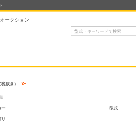
ト
オークション
-
（税抜き）
¥
報
カー
型式
ゴリ