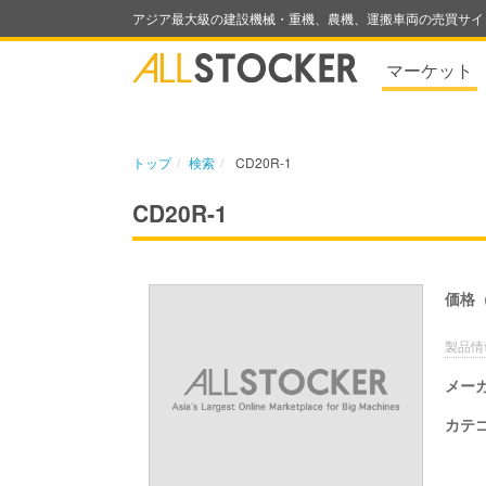
アジア最大級の建設機械・重機、農機、運搬車両の売買サイ
マーケット
トップ
検索
CD20R-1
CD20R-1
価格
製品情
メー
カテ