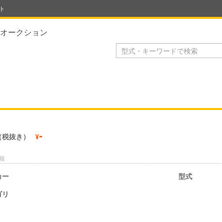
ト
オークション
-
（税抜き）
¥
報
カー
型式
ゴリ