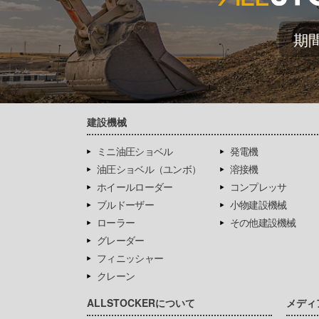
期
建設機械
ミニ油圧ショベル
発電機
油圧ショベル（ユンボ）
溶接機
ホイールローダー
コンプレッサ
ブルドーザー
小物建設機械
ローラー
その他建設機械
グレーダー
フィニッシャー
クレーン
ALLSTOCKERについて
メディ