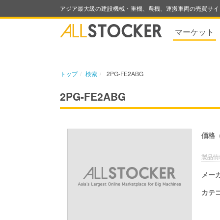
アジア最大級の建設機械・重機、農機、運搬車両の売買サイ
マーケット
トップ
検索
2PG-FE2ABG
2PG-FE2ABG
価格
製品情
メー
カテ