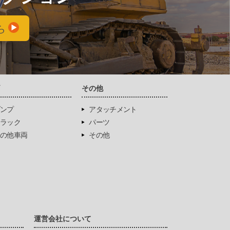
ら
両
その他
ンプ
アタッチメント
ラック
パーツ
の他車両
その他
運営会社について